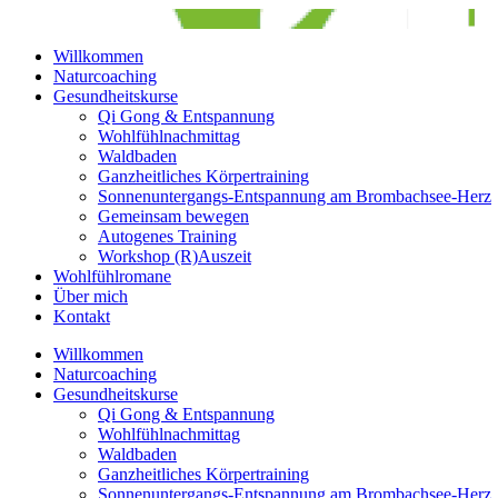
Willkommen
Naturcoaching
Gesundheitskurse
Qi Gong & Entspannung
Wohlfühlnachmittag
Waldbaden
Ganzheitliches Körpertraining
Sonnenuntergangs-Entspannung am Brombachsee-Herz
Gemeinsam bewegen
Autogenes Training
Workshop (R)Auszeit
Wohlfühlromane
Über mich
Kontakt
Willkommen
Naturcoaching
Gesundheitskurse
Qi Gong & Entspannung
Wohlfühlnachmittag
Waldbaden
Ganzheitliches Körpertraining
Sonnenuntergangs-Entspannung am Brombachsee-Herz