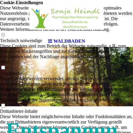
Cookie-Einstellungen
Diese Webseite verwendet Cookies, um Besuchern ein optimales
Nutzererlebnis zu bieten. Bestimmte Inhalte von Drittanbietern werden
nur angezeigt, wenn die entsprechende Option aktiviert ist. Die
Datenverarbeitung kann dann auch in einem Drittland erfolgen.
Weitere Informationen hierzu in der Datenschutzerklärung.
Technisch notwendige
WALDBADEN
Diese Cookies sind zum Betrieb der Webseite notwendig, z.B. zum
Schutz vor Hackerangriffen und zur Gewährleistung eines
konsistenten und der Nachfrage angepassten Erscheinungsbilds der
Seite.
Analytische
Diese Cookies werden verwendet, um das Nutzererlebnis weiter zu
optimieren. Hierunter fallen auch Statistiken, die dem
Webseitenbetreiber von Drittanbietern zur Verfügung gestellt werden,
sowie die Ausspielung von personalisierter Werbung durch die
Nachverfolgung der Nutzeraktivität über verschiedene Webseiten.
Drittanbieter-Inhalte
Diese Webseite bietet möglicherweise Inhalte oder Funktionalitäten an,
Entspannun
die von Drittanbietern eigenverantwortlich zur Verfügung gestellt
werden. Diese Drittanbieter können eigene Cookies setzen, z.B. um
die Nutzeraktivität zu verfolgen oder ihre Angebote zu personalisieren