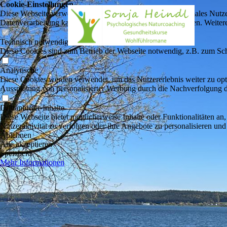
Cookie-Einstellungen
Diese Webseite verwendet Cookies, um Besuchern ein optimales Nutzerer
Datenverarbeitung kann dann auch in einem Drittland erfolgen. Weiter
Technisch notwendige
Diese Cookies sind zum Betrieb der Webseite notwendig, z.B. zum Sch
Analytische
Diese Cookies werden verwendet, um das Nutzererlebnis weiter zu optim
Ausspielung von personalisierter Werbung durch die Nachverfolgung de
Drittanbieter-Inhalte
Diese Webseite bietet möglicherweise Inhalte oder Funktionalitäten an,
Nutzeraktivität zu verfolgen oder ihre Angebote zu personalisieren und
Ablehnen
Alle akzeptieren
Speichern
Mehr Informationen