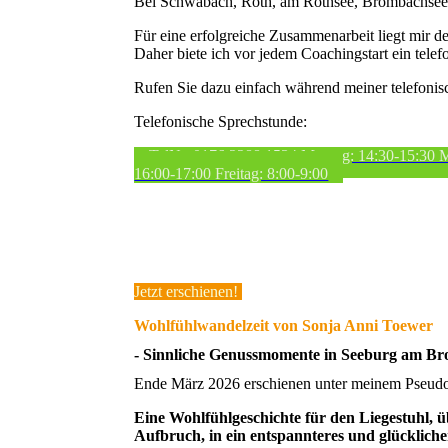
Bei Schwabach, Roth, am Rothsee, Brombachse
Für eine erfolgreiche Zusammenarbeit liegt mir 
Daher biete ich vor jedem Coachingstart ein tele
Rufen Sie dazu einfach während meiner telefonis
Telefonische Sprechstunde:
TelNr. 0176 2288 1534 Montag: 14:30-15:30 
16:00-17:00 Freitag: 8:00-9:00
Jetzt erschienen!
Wohlfühlwandelzeit von Sonja Anni Toewer
- Sinnliche Genussmomente in Seeburg am B
Ende März 2026 erschienen unter meinem Pseud
Eine Wohlfühlgeschichte für den Liegestuhl, ü
Aufbruch, in ein entspannteres und glücklich