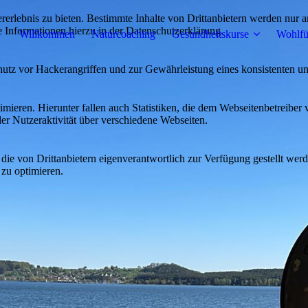
lebnis zu bieten. Bestimmte Inhalte von Drittanbietern werden nur ang
e Informationen hierzu in der Datenschutzerklärung.
Willkommen
Naturcoaching
Gesundheitskurse
Wohlfü
utz vor Hackerangriffen und zur Gewährleistung eines konsistenten un
ieren. Hierunter fallen auch Statistiken, die dem Webseitenbetreiber v
r Nutzeraktivität über verschiedene Webseiten.
 die von Drittanbietern eigenverantwortlich zur Verfügung gestellt wer
 zu optimieren.